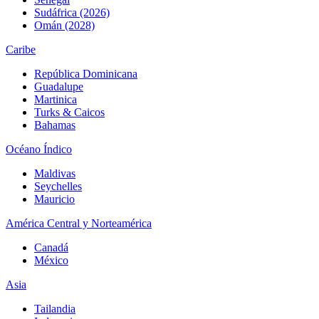
Sudáfrica (2026)
Omán (2028)
Caribe
República Dominicana
Guadalupe
Martinica
Turks & Caicos
Bahamas
Océano Índico
Maldivas
Seychelles
Mauricio
América Central y Norteamérica
Canadá
México
Asia
Tailandia