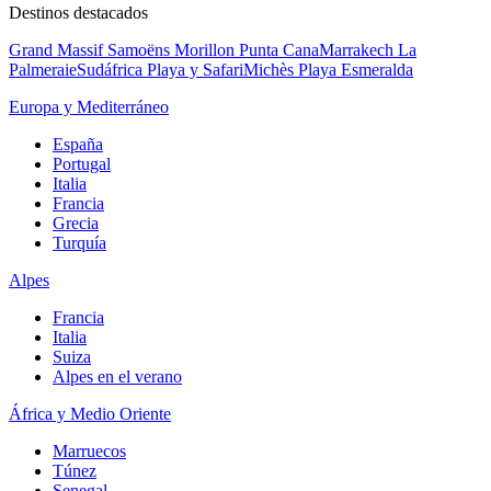
Destinos destacados
Grand Massif Samoëns Morillon
Punta Cana
Marrakech La
Palmeraie
Sudáfrica Playa y Safari
Michès Playa Esmeralda
Europa y Mediterráneo
España
Portugal
Italia
Francia
Grecia
Turquía
Alpes
Francia
Italia
Suiza
Alpes en el verano
África y Medio Oriente
Marruecos
Túnez
Senegal