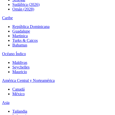
Sudáfrica (2026)
Omán (2028)
Caribe
República Dominicana
Guadalupe
Martinica
Turks & Caicos
Bahamas
Océano Índico
Maldivas
Seychelles
Mauricio
América Central y Norteamérica
Canadá
México
Asia
Tailandia