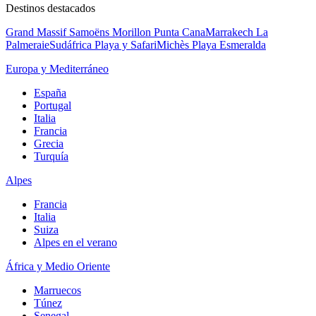
Destinos destacados
Grand Massif Samoëns Morillon
Punta Cana
Marrakech La
Palmeraie
Sudáfrica Playa y Safari
Michès Playa Esmeralda
Europa y Mediterráneo
España
Portugal
Italia
Francia
Grecia
Turquía
Alpes
Francia
Italia
Suiza
Alpes en el verano
África y Medio Oriente
Marruecos
Túnez
Senegal