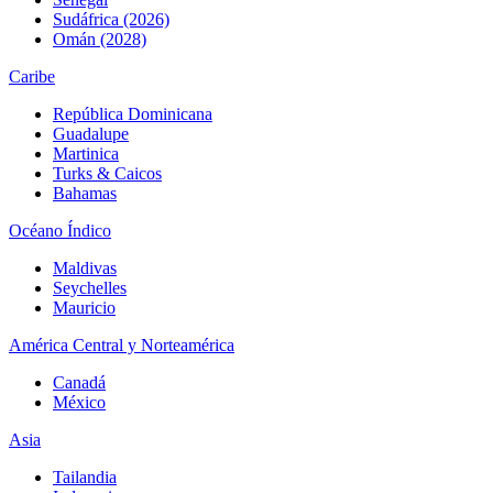
Sudáfrica (2026)
Omán (2028)
Caribe
República Dominicana
Guadalupe
Martinica
Turks & Caicos
Bahamas
Océano Índico
Maldivas
Seychelles
Mauricio
América Central y Norteamérica
Canadá
México
Asia
Tailandia