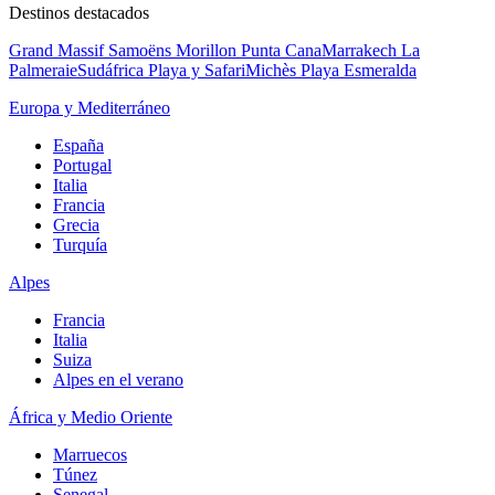
Destinos destacados
Grand Massif Samoëns Morillon
Punta Cana
Marrakech La
Palmeraie
Sudáfrica Playa y Safari
Michès Playa Esmeralda
Europa y Mediterráneo
España
Portugal
Italia
Francia
Grecia
Turquía
Alpes
Francia
Italia
Suiza
Alpes en el verano
África y Medio Oriente
Marruecos
Túnez
Senegal