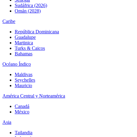
Sudáfrica (2026)
Omán (2028)
Caribe
República Dominicana
Guadalupe
Martinica
Turks & Caicos
Bahamas
Océano Índico
Maldivas
Seychelles
Mauricio
América Central y Norteamérica
Canadá
México
Asia
Tailandia