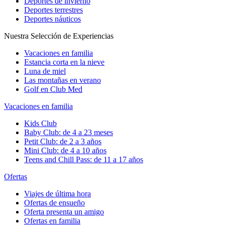
Deportes de invierno
Deportes terrestres
Deportes náuticos
Nuestra Selección de Experiencias
Vacaciones en familia
Estancia corta en la nieve
Luna de miel
Las montañas en verano
Golf en Club Med
Vacaciones en familia
Kids Club
Baby Club: de 4 a 23 meses
Petit Club: de 2 a 3 años
Mini Club: de 4 a 10 años
Teens and Chill Pass: de 11 a 17 años
Ofertas
Viajes de última hora
Ofertas de ensueño
Oferta presenta un amigo
Ofertas en familia