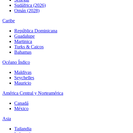
Sudáfrica (2026)
Omán (2028)
Caribe
República Dominicana
Guadalupe
Martinica
Turks & Caicos
Bahamas
Océano Índico
Maldivas
Seychelles
Mauricio
América Central y Norteamérica
Canadá
México
Asia
Tailandia