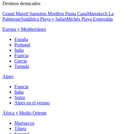
Destinos destacados
Grand Massif Samoëns Morillon
Punta Cana
Marrakech La
Palmeraie
Sudáfrica Playa y Safari
Michès Playa Esmeralda
Europa y Mediterráneo
España
Portugal
Italia
Francia
Grecia
Turquía
Alpes
Francia
Italia
Suiza
Alpes en el verano
África y Medio Oriente
Marruecos
Túnez
Senegal