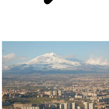
En el corazón de la capital italiana, el Coliseo sigue dominando la
ciudad, testigo grandioso de la época romana. Construido hace casi
2000 años, este anfiteatro podía albergar hasta 50 000 espectadores
que venían a presenciar combates de gladiadores o espectáculos
grandiosos.
Accesible a pie desde el centro histórico de Roma, hoy se explora
gracias a visitas guiadas que revelan sus sótanos, sus gradas y sus
entresijos cargados de historia. El Coliseo no es solo una parada
cultural, es un viaje a través del tiempo. Para los amantes de los
viajes en Italia, representa uno de esos lugares imprescindibles,
donde cada piedra cuenta una historia universal.