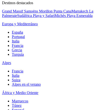
Destinos destacados
Grand Massif Samoëns Morillon
Punta Cana
Marrakech La
Palmeraie
Sudáfrica Playa y Safari
Michès Playa Esmeralda
Europa y Mediterráneo
España
Portugal
Italia
Francia
Grecia
Turquía
Alpes
Francia
Italia
Suiza
Alpes en el verano
África y Medio Oriente
Marruecos
Túnez
Senegal