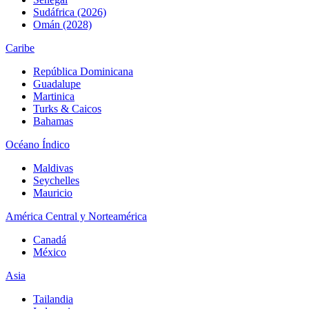
Sudáfrica (2026)
Omán (2028)
Caribe
República Dominicana
Guadalupe
Martinica
Turks & Caicos
Bahamas
Océano Índico
Maldivas
Seychelles
Mauricio
América Central y Norteamérica
Canadá
México
Asia
Tailandia