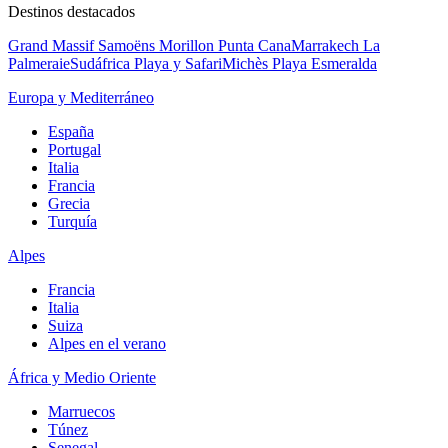
Destinos destacados
Grand Massif Samoëns Morillon
Punta Cana
Marrakech La
Palmeraie
Sudáfrica Playa y Safari
Michès Playa Esmeralda
Europa y Mediterráneo
España
Portugal
Italia
Francia
Grecia
Turquía
Alpes
Francia
Italia
Suiza
Alpes en el verano
África y Medio Oriente
Marruecos
Túnez
Senegal