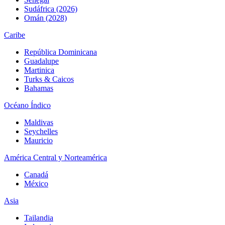
Sudáfrica (2026)
Omán (2028)
Caribe
República Dominicana
Guadalupe
Martinica
Turks & Caicos
Bahamas
Océano Índico
Maldivas
Seychelles
Mauricio
América Central y Norteamérica
Canadá
México
Asia
Tailandia