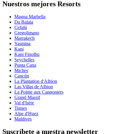
Nuestros mejores Resorts
Magna Marbella
Da Balaia
Cefalú
Gregolimano
Marrakech
Yasmina
Kani
Kani Finolhu
Seychelles
Punta Cana
Miches
Cancún
La Plantation d'Albion
Las Villas de Albion
La Pointe aux Cannoniers
Grand Massif
Val d'Isère
Tignes
Alpe d'Huez
Maldives
Suscríbete a nuestra newsletter