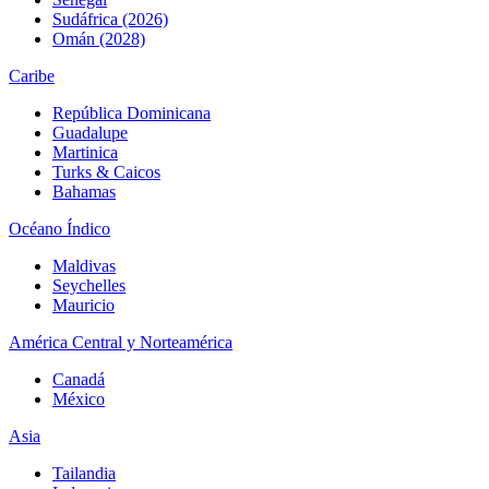
Sudáfrica (2026)
Omán (2028)
Caribe
República Dominicana
Guadalupe
Martinica
Turks & Caicos
Bahamas
Océano Índico
Maldivas
Seychelles
Mauricio
América Central y Norteamérica
Canadá
México
Asia
Tailandia