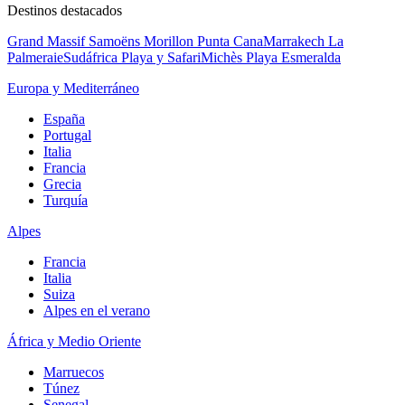
Destinos destacados
Grand Massif Samoëns Morillon
Punta Cana
Marrakech La
Palmeraie
Sudáfrica Playa y Safari
Michès Playa Esmeralda
Europa y Mediterráneo
España
Portugal
Italia
Francia
Grecia
Turquía
Alpes
Francia
Italia
Suiza
Alpes en el verano
África y Medio Oriente
Marruecos
Túnez
Senegal