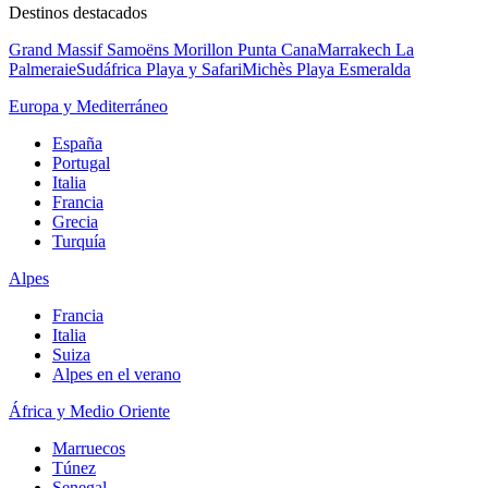
Destinos destacados
Grand Massif Samoëns Morillon
Punta Cana
Marrakech La
Palmeraie
Sudáfrica Playa y Safari
Michès Playa Esmeralda
Europa y Mediterráneo
España
Portugal
Italia
Francia
Grecia
Turquía
Alpes
Francia
Italia
Suiza
Alpes en el verano
África y Medio Oriente
Marruecos
Túnez
Senegal