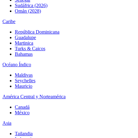
Sudáfrica (2026)
Omán (2028)
Caribe
República Dominicana
Guadalupe
Martinica
Turks & Caicos
Bahamas
Océano Índico
Maldivas
Seychelles
Mauricio
América Central y Norteamérica
Canadá
México
Asia
Tailandia