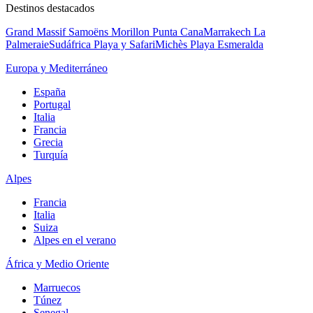
Destinos destacados
Grand Massif Samoëns Morillon
Punta Cana
Marrakech La
Palmeraie
Sudáfrica Playa y Safari
Michès Playa Esmeralda
Europa y Mediterráneo
España
Portugal
Italia
Francia
Grecia
Turquía
Alpes
Francia
Italia
Suiza
Alpes en el verano
África y Medio Oriente
Marruecos
Túnez
Senegal