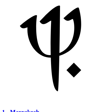
1
-
Marrakech