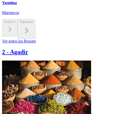
Yasmina
Marruecos
Anterior
Siguiente
Ver todos los Resorts
2
-
Agadir