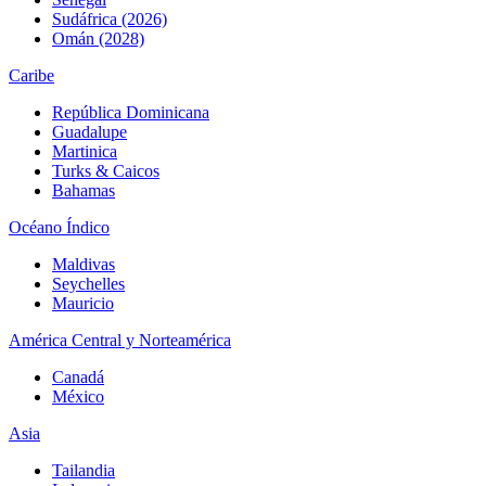
Sudáfrica (2026)
Omán (2028)
Caribe
República Dominicana
Guadalupe
Martinica
Turks & Caicos
Bahamas
Océano Índico
Maldivas
Seychelles
Mauricio
América Central y Norteamérica
Canadá
México
Asia
Tailandia