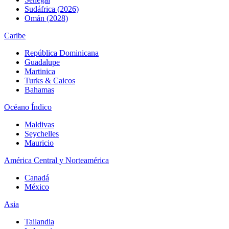
Sudáfrica (2026)
Omán (2028)
Caribe
República Dominicana
Guadalupe
Martinica
Turks & Caicos
Bahamas
Océano Índico
Maldivas
Seychelles
Mauricio
América Central y Norteamérica
Canadá
México
Asia
Tailandia