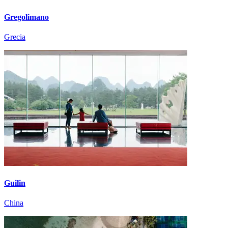
Gregolimano
Grecia
Guilin
China