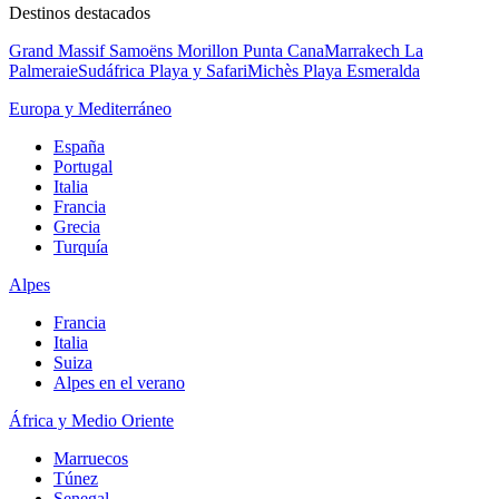
Destinos destacados
Grand Massif Samoëns Morillon
Punta Cana
Marrakech La
Palmeraie
Sudáfrica Playa y Safari
Michès Playa Esmeralda
Europa y Mediterráneo
España
Portugal
Italia
Francia
Grecia
Turquía
Alpes
Francia
Italia
Suiza
Alpes en el verano
África y Medio Oriente
Marruecos
Túnez
Senegal